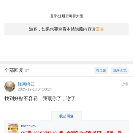
登录/注册后可看大图
游客，如果您要查看本帖隐藏内容请
回复
全部回复
看全部
倒序浏览
37
锺离绮云
沙发
2025-12-10 04:00:24
找到好贴不容易，我顶你了，谢了
收起回复
bvccbvbv
QQ群 1019371110 -售--全国各个城市 兼职、楼风、良