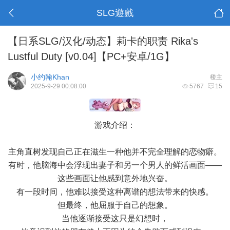
SLG遊戲
【日系SLG/汉化/动态】莉卡的职责 Rika's
Lustful Duty [v0.04]【PC+安卓/1G】
小约翰Khan
楼主
2025-9-29 00:08:00
5767
15
游戏介绍：
主角直树发现自己正在滋生一种他并不完全理解的恋物癖。
有时，他脑海中会浮现出妻子和另一个男人的鲜活画面——
这些画面让他感到意外地兴奋。
有一段时间，他难以接受这种离谱的想法带来的快感。
但最终，他屈服于自己的想象。
当他逐渐接受这只是幻想时，