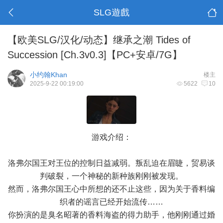
SLG遊戲
【欧美SLG/汉化/动态】继承之潮 Tides of
Succession [Ch.3v0.3]【PC+安卓/7G】
小约翰Khan
楼主
2025-9-22 00:19:00
5622
10
游戏介绍：
洛弗尔国王对王位的控制日益减弱。叛乱迫在眉睫，贸易谈
判破裂，一个神秘的新种族刚刚被发现。
然而，洛弗尔国王心中所想的还不止这些，因为关于香料编
织者的谣言已经开始流传……
你扮演的是臭名昭著的香料海盗的得力助手，他刚刚通过婚