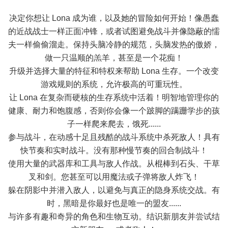
决定你想让 Lona 成为谁，以及她的冒险如何开始！像愚蠢
的近战战士一样正面冲锋，或者试图避免战斗并像隐蔽的懦
夫一样偷偷溜走。保持头脑冷静的规范，头脑发热的傲娇，
做一只温顺的羔羊，甚至是一个花痴！
升级并选择大量的特征和特权来帮助 Lona 生存。一个改变
游戏规则的系统，允许极高的可重玩性。
让 Lona 在复杂而硬核的生存系统中活着！明智地管理你的
健康、耐力和饱腹感，否则你会像一个跛脚的蹒跚学步的孩
子一样爬来爬去，饿死......
参与战斗，在动感十足且残酷的战斗系统中杀死敌人！具有
快节奏和实时战斗。没有那种慢节奏的回合制战斗！
使用大量的武器库和工具与敌人作战。从棍棒到石头、干草
叉和剑。您甚至可以用魔法或子弹将敌人炸飞！
躲在阴影中并潜入敌人，以避免与真正的隐身系统交战。有
时，黑暗是你最好也是唯一的盟友......
与许多有趣和奇异的角色和生物互动。结识新朋友并尝试结