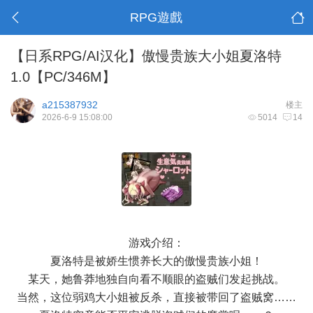
RPG遊戲
【日系RPG/AI汉化】傲慢贵族大小姐夏洛特
1.0【PC/346M】
a215387932
楼主
2026-6-9 15:08:00
5014
14
游戏介绍：
夏洛特是被娇生惯养长大的傲慢贵族小姐！
某天，她鲁莽地独自向看不顺眼的盗贼们发起挑战。
当然，这位弱鸡大小姐被反杀，直接被带回了盗贼窝……