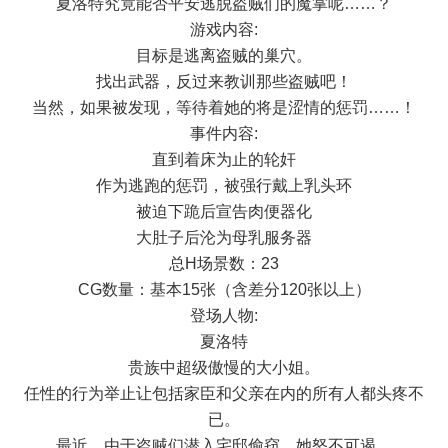
夏洛特究竟能否平安逃脱盗贼们的魔掌呢……？
游戏内容:
目标是逃离盗贼的巢穴。
找出武器，反过来教训那些盗贼吧！
当然，如果被发现，等待着她的将是涩情的惩罚……！
事件内容:
直到着床为止的轮奸
作为逃跑的惩罚，被强行戴上乳头环
被迫下跪后宣告肉便器化
大肚子后沦为母乳服务器
总H场景数：23
CG数量：基本15张（含差分120张以上）
登场人物:
夏洛特
贵族中超级傲慢的大小姐。
任性的行为举止让包括家臣和父亲在内的所有人都头疼不
已。
最近，由于盗贼们潜入宅邸偷窃，她怒不可遏。