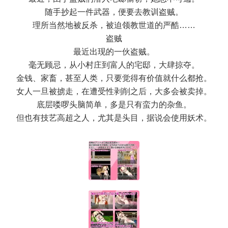
随手抄起一件武器，便要去教训盗贼。
理所当然地被反杀，被迫领教世道的严酷……
盗贼
最近出现的一伙盗贼。
毫无顾忌，从小村庄到富人的宅邸，大肆掠夺。
金钱、家畜，甚至人类，只要觉得有价值就什么都抢。
女人一旦被掳走，在遭受性剥削之后，大多会被卖掉。
底层喽啰头脑简单，多是只有蛮力的杂鱼。
但也有技艺高超之人，尤其是头目，据说会使用妖术。