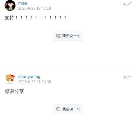
misa
#
464
2026-6-29 13:47:16
支持！！！！！！！！！！！
我要说一句
zhaoyunlhg
#
465
2026-6-29 21:20:35
感谢分享
我要说一句